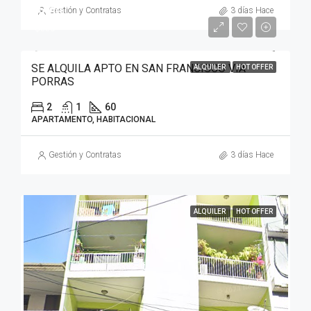
$600
Gestión y Contratas
3 días Hace
$550
SE ALQUILA APTO EN SAN FRANCISCO VIA
ALQUILER
HOT OFFER
PORRAS
2
1
60
APARTAMENTO, HABITACIONAL
Gestión y Contratas
3 días Hace
ALQUILER
HOT OFFER