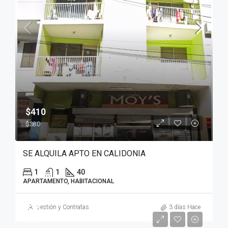
$410
$380
SE ALQUILA APTO EN CALIDONIA
1
1
40
APARTAMENTO, HABITACIONAL
$70
Gestión y Contratas
3 días Hace
$650