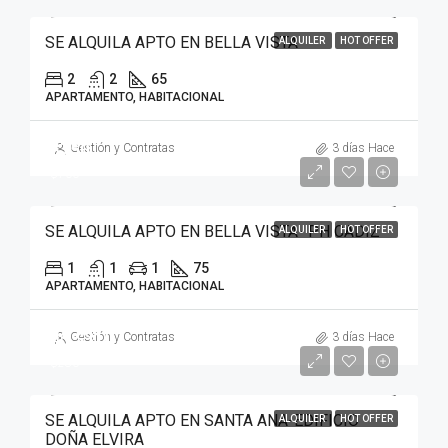
SE ALQUILA APTO EN BELLA VISTA
ALQUILER
HOT OFFER
2
2
65
APARTAMENTO, HABITACIONAL
$750
Gestión y Contratas
3 días Hace
$700
SE ALQUILA APTO EN BELLA VISTA- PH CADIZ
ALQUILER
HOT OFFER
1
1
1
75
APARTAMENTO, HABITACIONAL
40
$310
Gestión y Contratas
3 días Hace
$280
SE ALQUILA APTO EN SANTA ANA-EDIFICIO
ALQUILER
HOT OFFER
DOÑA ELVIRA