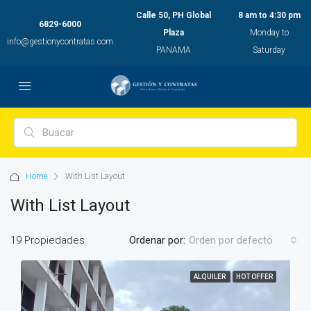
Calle 50, PH Global
8 am to 4:30 pm
6829-6000
Plaza
Monday to
info@gestionycontratas.com
PANAMA
Saturday
Home
With List Layout
With List Layout
19 Propiedades
Ordenar por:
Orden por defecto
ALQUILER
HOT OFFER