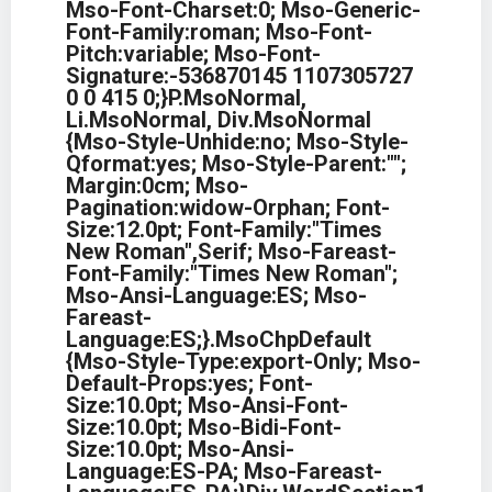
Mso-Font-Charset:0; Mso-Generic-
Font-Family:roman; Mso-Font-
Pitch:variable; Mso-Font-
Signature:-536870145 1107305727
0 0 415 0;}p.MsoNormal,
Li.MsoNormal, Div.MsoNormal
{mso-Style-Unhide:no; Mso-Style-
Qformat:yes; Mso-Style-Parent:"";
Margin:0cm; Mso-
Pagination:widow-Orphan; Font-
Size:12.0pt; Font-Family:"Times
New Roman",serif; Mso-Fareast-
Font-Family:"Times New Roman";
Mso-Ansi-Language:ES; Mso-
Fareast-
Language:ES;}.MsoChpDefault
{mso-Style-Type:export-Only; Mso-
Default-Props:yes; Font-
Size:10.0pt; Mso-Ansi-Font-
Size:10.0pt; Mso-Bidi-Font-
Size:10.0pt; Mso-Ansi-
Language:ES-PA; Mso-Fareast-