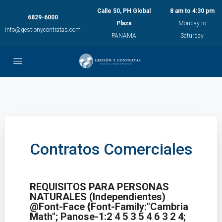
Calle 50, PH Global
8 am to 4:30 pm
6829-6000
Plaza
Monday to
info@gestionycontratas.com
PANAMA
Saturday
Contratos Comerciales
REQUISITOS PARA PERSONAS
NATURALES (Independientes)
@font-Face {font-Family:"Cambria
Math"; Panose-1:2 4 5 3 5 4 6 3 2 4;