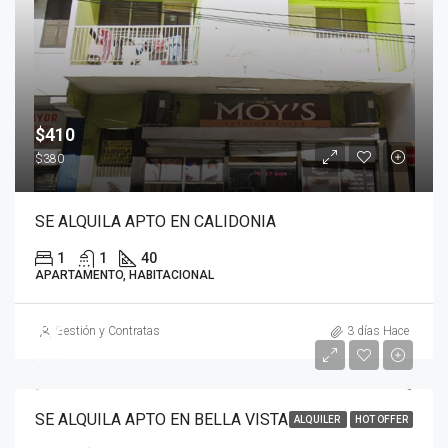
$410
$380
SE ALQUILA APTO EN CALIDONIA
1
1
40
APARTAMENTO, HABITACIONAL
$70
Gestión y Contratas
3 días Hace
$650
SE ALQUILA APTO EN BELLA VISTA
ALQUILER
HOT OFFER