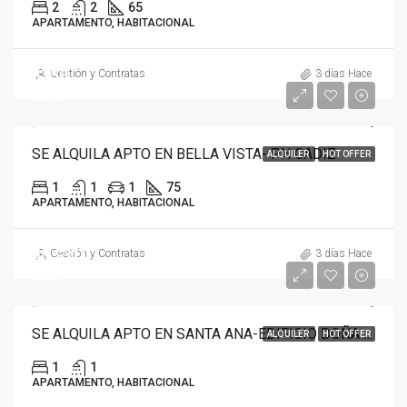
2
2
65
APARTAMENTO, HABITACIONAL
$750
Gestión y Contratas
3 días Hace
$700
SE ALQUILA APTO EN BELLA VISTA- PH CADIZ
ALQUILER
HOT OFFER
1
1
1
75
APARTAMENTO, HABITACIONAL
40
$310
Gestión y Contratas
3 días Hace
$280
SE ALQUILA APTO EN SANTA ANA-EDIFICIO DOÑA ELVIRA
ALQUILER
HOT OFFER
1
1
APARTAMENTO, HABITACIONAL