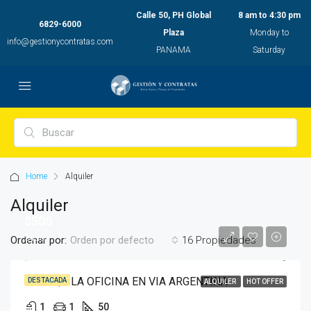
Calle 50, PH Global
8 am to 4:30 pm
6829-6000
Plaza
Monday to
info@gestionycontratas.com
PANAMA
Saturday
Home
Alquiler
Alquiler
$500
$450
Ordenar por:
16 Propiedades
Orden por defecto
SE ALQUILA OFICINA EN VIA ARGENTINA
DESTACADA
ALQUILER
HOT OFFER
1
1
50