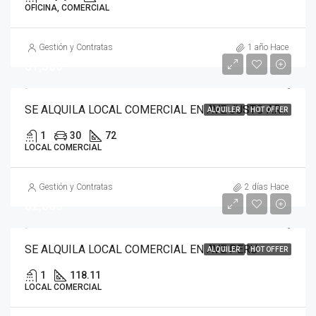
OFICINA, COMERCIAL
Gestión y Contratas
1 año Hace
$1,500
SE ALQUILA LOCAL COMERCIAL EN AVE JUSTO AROSEMENA
ALQUILER
HOT OFFER
1
30
72
LOCAL COMERCIAL
Gestión y Contratas
2 días Hace
$2,500
SE ALQUILA LOCAL COMERCIAL EN AVE PERU
ALQUILER
HOT OFFER
1
118.11
LOCAL COMERCIAL