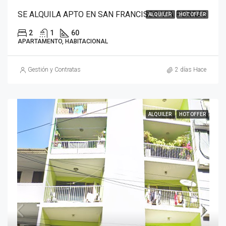
SE ALQUILA APTO EN SAN FRANCISCO VIA PORRAS
ALQUILER
HOT OFFER
2
1
60
APARTAMENTO, HABITACIONAL
Gestión y Contratas
2 días Hace
ALQUILER
HOT OFFER