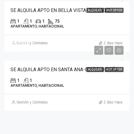
SE ALQUILA APTO EN BELLA VISTA- PH CADIZ
ALQUILER
HOT OFFER
1
1
1
75
APARTAMENTO, HABITACIONAL
40
$310
Gestión y Contratas
2 días Hace
$280
SE ALQUILA APTO EN SANTA ANA-EDIFICIO DOÑA ELVIRA
ALQUILER
HOT OFFER
1
1
APARTAMENTO, HABITACIONAL
Gestión y Contratas
2 días Hace