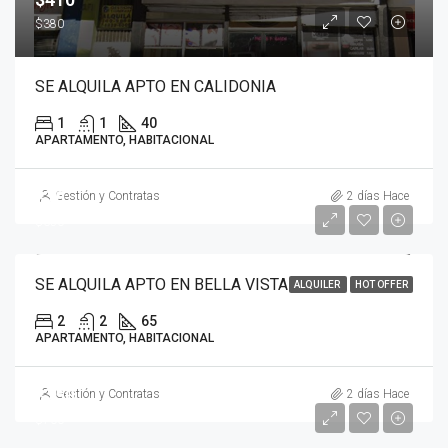
$380
SE ALQUILA APTO EN CALIDONIA
1
1
40
APARTAMENTO, HABITACIONAL
$70
Gestión y Contratas
2 días Hace
$650
SE ALQUILA APTO EN BELLA VISTA
ALQUILER
HOT OFFER
2
2
65
APARTAMENTO, HABITACIONAL
$750
Gestión y Contratas
2 días Hace
$700