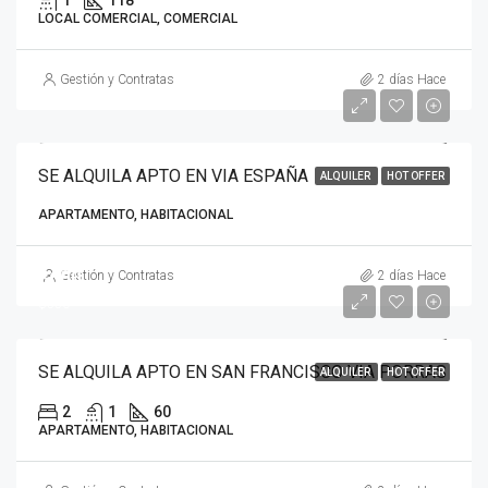
LOCAL COMERCIAL, COMERCIAL
Gestión y Contratas
2 días Hace
SE ALQUILA APTO EN VIA ESPAÑA
ALQUILER
HOT OFFER
APARTAMENTO, HABITACIONAL
$600
Gestión y Contratas
2 días Hace
$550
SE ALQUILA APTO EN SAN FRANCISCO VIA PORRAS
ALQUILER
HOT OFFER
2
1
60
APARTAMENTO, HABITACIONAL