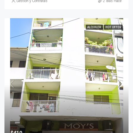
Gestión y Contratas
2 días Hace
ALQUILER
HOT OFFER
$410