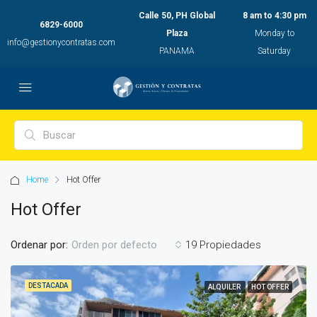
Calle 50, PH Global
8 am to 4:30 pm
6829-6000
Plaza
Monday to
info@gestionycontratas.com
PANAMA
Saturday
Home
Hot Offer
Hot Offer
Ordenar por:
19 Propiedades
Orden por defecto
DESTACADA
ALQUILER
HOT OFFER