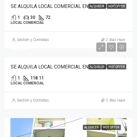
SE ALQUILA LOCAL COMERCIAL EN AVE JUSTO AROSEMENA
ALQUILER
HOT OFFER
1
30
72
LOCAL COMERCIAL
Gestión y Contratas
2 días Hace
$2,500
SE ALQUILA LOCAL COMERCIAL EN AVE PERU
ALQUILER
HOT OFFER
1
118.11
LOCAL COMERCIAL
Gestión y Contratas
2 días Hace
ALQUILER
HOT OFFER