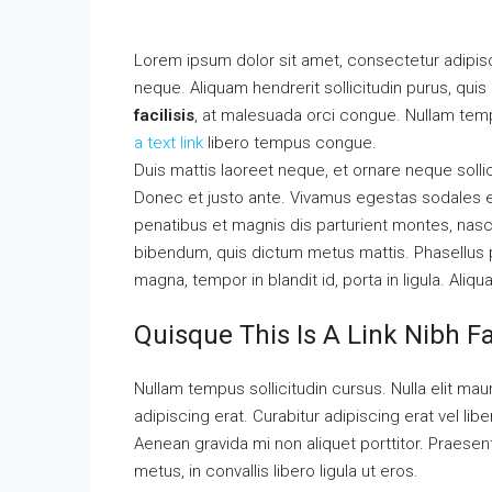
Lorem ipsum dolor sit amet, consectetur adipisci
neque. Aliquam hendrerit sollicitudin purus, qu
facilisis
, at malesuada orci congue. Nullam tempu
a text link
libero tempus congue.
Duis mattis laoreet neque, et ornare neque solli
Donec et justo ante. Vivamus egestas sodales 
penatibus et magnis dis parturient montes, nascet
bibendum, quis dictum metus mattis. Phasellus p
magna, tempor in blandit id, porta in ligula. Aliq
Quisque This Is A Link Nibh F
Nullam tempus sollicitudin cursus. Nulla elit maur
adipiscing erat. Curabitur adipiscing erat vel 
Aenean gravida mi non aliquet porttitor. Praese
metus, in convallis libero ligula ut eros.