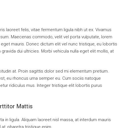
is laoreet felis, vitae fermentum ligula nibh ut ex. Vivamus
 ipsum. Maecenas commodo, velit vel porta vulputate, lorem
get mauris. Donec dictum elit vel nunc tristique, eu lobortis
ravida dui ultricies. Morbi vehicula nulla eget elit mollis, at
citudin at. Proin sagittis dolor sed mi elementum pretium.
est, eu rhoncus urna semper eu. Cum sociis natoque
ur ridiculus mus. Integer tristique elit lobortis purus
ttitor Mattis
a in ligula. Aliquam laoreet nisl massa, at interdum mauris
sl at, pharetra tristique enim.