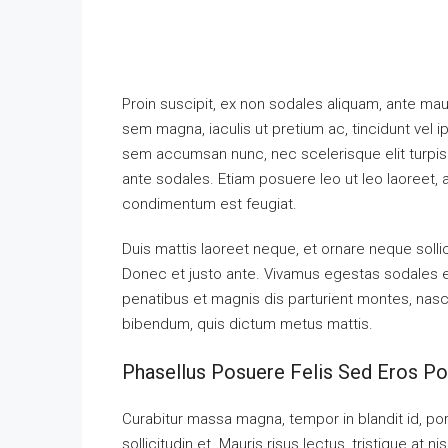
Proin suscipit, ex non sodales aliquam, ante maur
sem magna, iaculis ut pretium ac, tincidunt vel
sem accumsan nunc, nec scelerisque elit turpis e
ante sodales. Etiam posuere leo ut leo laoreet, a g
condimentum est feugiat.
Duis mattis laoreet neque, et ornare neque solli
Donec et justo ante. Vivamus egestas sodales 
penatibus et magnis dis parturient montes, nascet
bibendum, quis dictum metus mattis.
Phasellus Posuere Felis Sed Eros Por
Curabitur massa magna, tempor in blandit id, port
sollicitudin et. Mauris risus lectus, tristique at ni