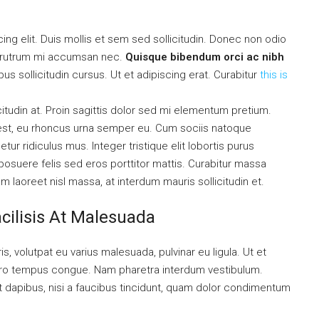
ng elit. Duis mollis et sem sed sollicitudin. Donec non odio
is rutrum mi accumsan nec.
Quisque bibendum orci ac nibh
s sollicitudin cursus. Ut et adipiscing erat. Curabitur
this is
citudin at. Proin sagittis dolor sed mi elementum pretium.
est, eu rhoncus urna semper eu. Cum sociis natoque
ur ridiculus mus. Integer tristique elit lobortis purus
osuere felis sed eros porttitor mattis. Curabitur massa
uam laoreet nisl massa, at interdum mauris sollicitudin et.
acilisis At Malesuada
is, volutpat eu varius malesuada, pulvinar eu ligula. Ut et
libero tempus congue. Nam pharetra interdum vestibulum.
nt dapibus, nisi a faucibus tincidunt, quam dolor condimentum