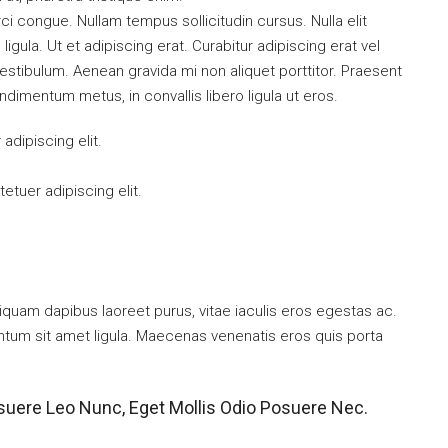
orci congue. Nullam tempus sollicitudin cursus. Nulla elit
ligula. Ut et adipiscing erat. Curabitur adipiscing erat vel
tibulum. Aenean gravida mi non aliquet porttitor. Praesent
ndimentum metus, in convallis libero ligula ut eros.
dipiscing elit.
tuer adipiscing elit.
iquam dapibus laoreet purus, vitae iaculis eros egestas ac.
entum sit amet ligula. Maecenas venenatis eros quis porta
suere Leo Nunc, Eget Mollis Odio Posuere Nec.