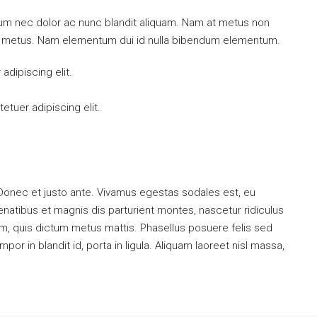
ulum nec dolor ac nunc blandit aliquam. Nam at metus non
mi metus. Nam elementum dui id nulla bibendum elementum.
dipiscing elit.
tuer adipiscing elit.
 Donec et justo ante. Vivamus egestas sodales est, eu
atibus et magnis dis parturient montes, nascetur ridiculus
dum, quis dictum metus mattis. Phasellus posuere felis sed
or in blandit id, porta in ligula. Aliquam laoreet nisl massa,