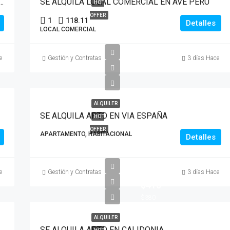
AL COMERCIAL EN AVE JUSTO AROSEMENA
SE ALQUILA LOCAL COMERCIAL EN AVE PERU
HOT
OFFER
1
118.11
Detalles
LOCAL COMERCIAL
e
Gestión y Contratas
3 días Hace
ALQUILER
SE ALQUILA APTO EN VIA ESPAÑA
HOT
OFFER
APARTAMENTO, HABITACIONAL
Detalles
e
Gestión y Contratas
3 días Hace
$410
$380
ALQUILER
SE ALQUILA APTO EN CALIDONIA