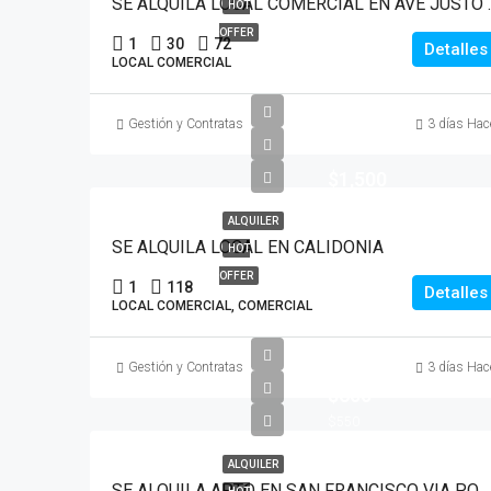
SE ALQUILA LOC
HOT
OFFER
1
30
72
Detalles
LOCAL COMERCIAL
Gestión y Contratas
3 días Hac
$1,500
ALQUILER
SE ALQUILA LOCAL EN CALIDONIA
HOT
OFFER
1
118
Detalles
LOCAL COMERCIAL, COMERCIAL
Gestión y Contratas
3 días Hac
$600
$550
ALQUILER
SE ALQUILA APTO EN SAN FRANCISCO VIA PORRAS