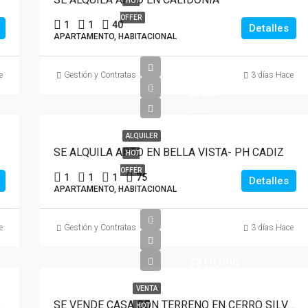
HOT
OFFER
1
1
40
Detalles
APARTAMENTO, HABITACIONAL
e
Gestión y Contratas
3 días Hace
$750
$700
ALQUILER
SE ALQUILA APTO EN BELLA VISTA- PH CADIZ
HOT
OFFER
1
1
1
75
Detalles
APARTAMENTO, HABITACIONAL
e
Gestión y Contratas
3 días Hace
$210,000
VENTA
EDIFICIO DOÑA ELVIRA
SE VENDE CASA CON TERRENO EN CERRO SILVESTRE ARRAIJAN
HOT