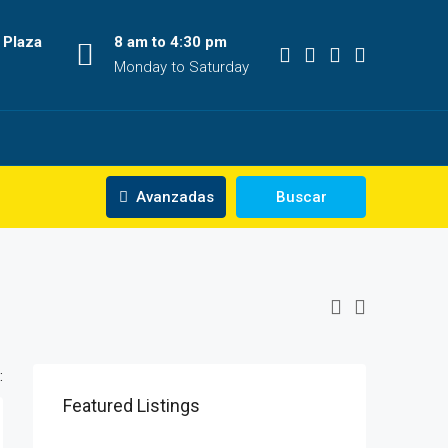
 Plaza
8 am to 4:30 pm
Monday to Saturday
Avanzadas
Buscar
:
Featured Listings
$500