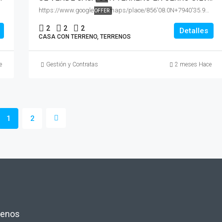
https://www.google.com/maps/place/856'08.0N+7940'35.9W/@8.9355617,-79.679209,17z/data=!3m1!4b1!4m4!3m3!8m2!3d8.9355617!4d-79.6766341!18m1!1e1?entry=ttu&g_ep=EgoyMDI2MDYxMC4wIKXMDSoASAFQAw
OFFER
2
2
2
Detalles
CASA CON TERRENO, TERRENOS
e
Gestión y Contratas
2 meses Hace
1
2
tenos