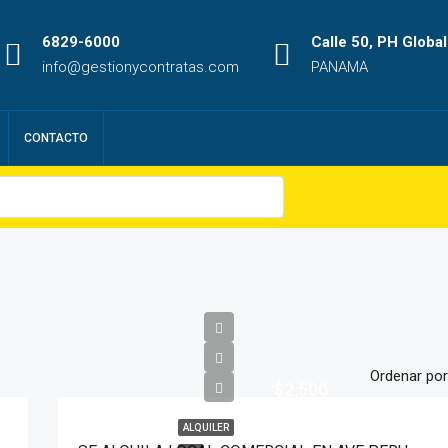
6829-6000
Calle 50, PH Global
info@gestionycontratas.com
PANAMA
CONTACTO
Ordenar por
$2,500
ALQUILER