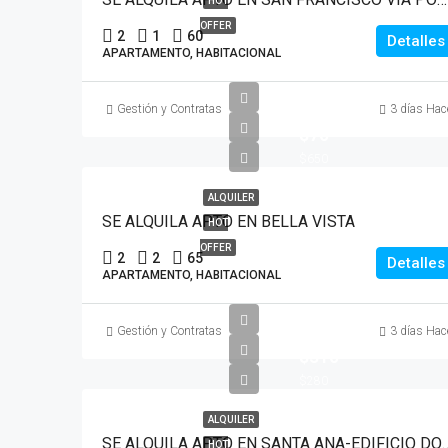
HOT
OFFER
2
1
60
Detalles
APARTAMENTO, HABITACIONAL
Gestión y Contratas
3 días Hac
$70
$650
ALQUILER
SE ALQUILA APTO EN BELLA VISTA
HOT
OFFER
2
2
65
Detalles
APARTAMENTO, HABITACIONAL
40
Gestión y Contratas
3 días Hac
$310
$280
ALQUILER
SE ALQUILA APTO EN SANTA ANA-
HOT