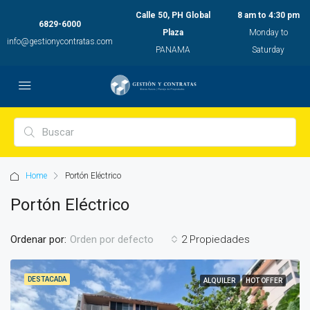
Calle 50, PH Global
8 am to 4:30 pm
6829-6000
Plaza
Monday to
info@gestionycontratas.com
PANAMA
Saturday
Home
Portón Eléctrico
Portón Eléctrico
Ordenar por:
2 Propiedades
Orden por defecto
DESTACADA
ALQUILER
HOT OFFER