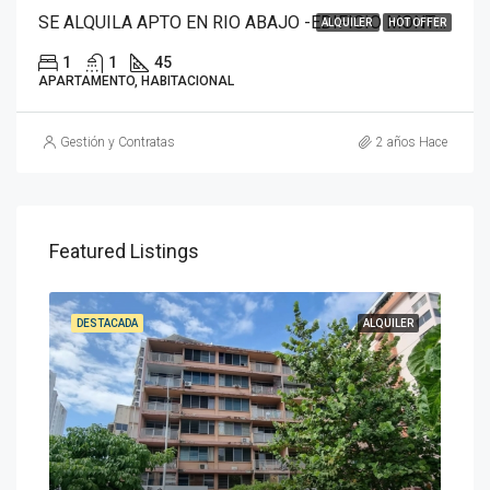
SE ALQUILA APTO EN RIO ABAJO -EDIFICIO MONTSERRAT/TRINIDAD
ALQUILER
HOT OFFER
1
1
45
APARTAMENTO, HABITACIONAL
Gestión y Contratas
2 años Hace
Featured Listings
DESTACADA
ALQUILER