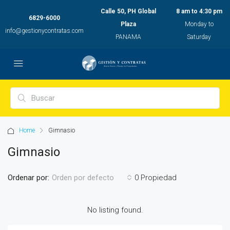
Calle 50, PH Global
8 am to 4:30 pm
6829-6000
Plaza
Monday to
info@gestionycontratas.com
PANAMA
Saturday
Home
Gimnasio
Gimnasio
Ordenar por:
0 Propiedad
Orden por defecto
No listing found.