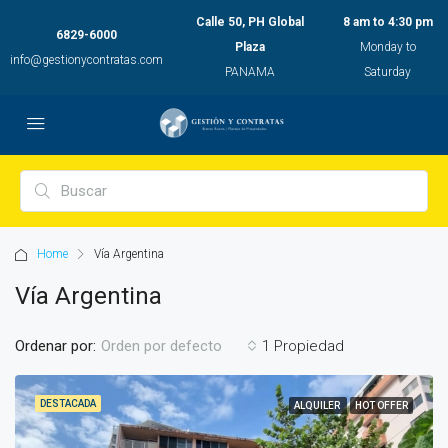
Calle 50, PH Global
8 am to 4:30 pm
6829-6000
Plaza
Monday to
info@gestionycontratas.com
PANAMA
Saturday
Home
Vía Argentina
Vía Argentina
Ordenar por:
1 Propiedad
Orden por defecto
DESTACADA
ALQUILER
HOT OFFER