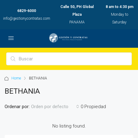
Calle 50, PH Global
8 am to 4:30 pm
6829-6000
Plaza
Monday to
info@gestionycontratas.com
PANAMA
Saturday
Home
BETHANIA
BETHANIA
Ordenar por:
0 Propiedad
Orden por defecto
No listing found.